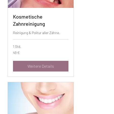
Kosmetische
Zahnreinigung
Reinigung & Politur aller Zähne.
1 Std.
49
49 €
Euro
Weitere Details