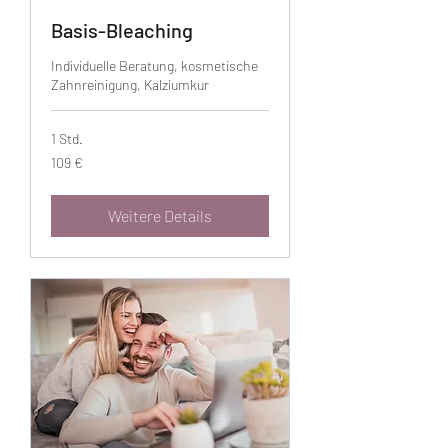
Basis-Bleaching
Individuelle Beratung, kosmetische
Zahnreinigung, Kalziumkur
1 Std.
109
109 €
Euro
Weitere Details