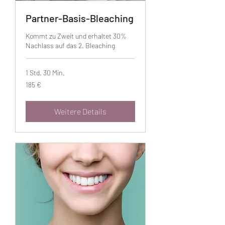
Partner-Basis-Bleaching
Kommt zu Zweit und erhaltet 30%
Nachlass auf das 2. Bleaching
1 Std. 30 Min.
185
185 €
Euro
Weitere Details