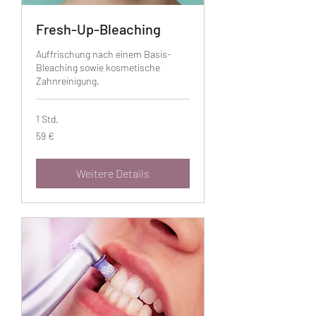
Fresh-Up-Bleaching
Auffrischung nach einem Basis-
Bleaching sowie kosmetische
Zahnreinigung.
1 Std.
59
59 €
Euro
Weitere Details