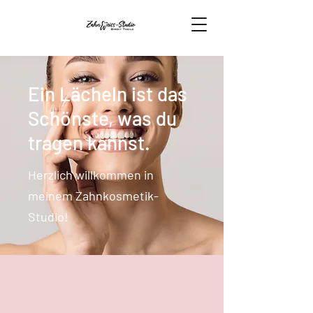
Ein Lächeln ist das
Schönste, was du
tragen kannst.
Herzlich willkommen in
meinem Zahnkosmetik-
Studio!