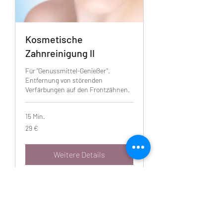
Kosmetische
Zahnreinigung II
Für "Genussmittel-Genießer".
Entfernung von störenden
Verfärbungen auf den Frontzähnen.
15 Min.
29
29 €
Euro
Weitere Details